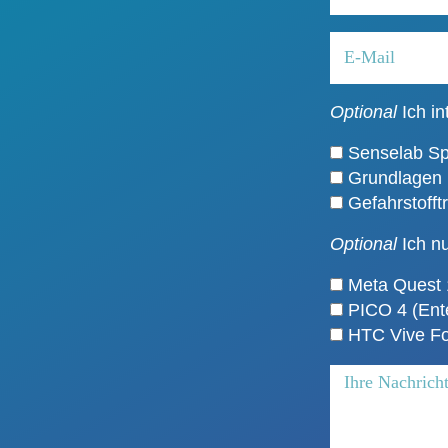
Optional
Ich in
Senselab S
Grundlagen E
Gefahrstofft
Optional
Ich nu
Meta Quest 
PICO 4 (Ente
HTC Vive Fo