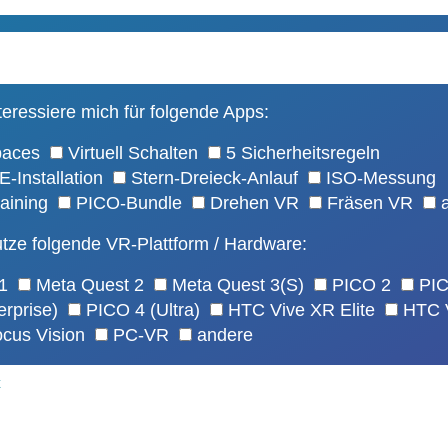
teressiere mich für folgende Apps:
paces
Virtuell Schalten
5 Sicherheitsregeln
-Installation
Stern-Dreieck-Anlauf
ISO-Messung
raining
PICO-Bundle
Drehen VR
Fräsen VR
tze folgende VR-Plattform / Hardware:
1
Meta Quest 2
Meta Quest 3(S)
PICO 2
PI
rprise)
PICO 4 (Ultra)
HTC Vive XR Elite
HTC 
cus Vision
PC-VR
andere