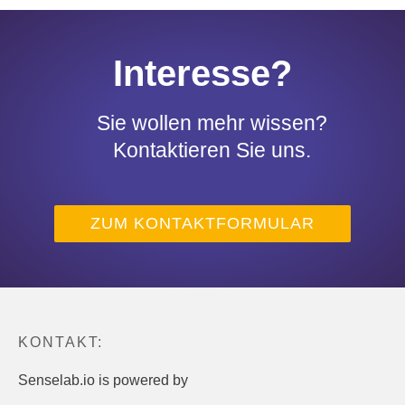
Interesse?
Virtual Experiences im Team
am Beispiel der Bauma 2019.
Sie wollen mehr wissen?
Kontaktieren Sie uns.
MEHR INFO
ZUM KONTAKTFORMULAR
KONTAKT:
Senselab.io is powered by