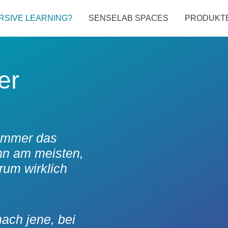
RSIVE LEARNING?
SENSELAB SPACES
PRODUKT
er
t immer das
ann am meisten,
rum wirklich
ach jene, bei