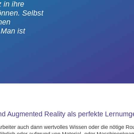
in ihre
nnen. Selbst
nen
 Man ist
und Augmented Reality als perfekte Lernum
rbeiter auch dann wertvolles Wissen oder die nötige Ro
ährlich oder aufgrund von Material- oder Maschinenknapp