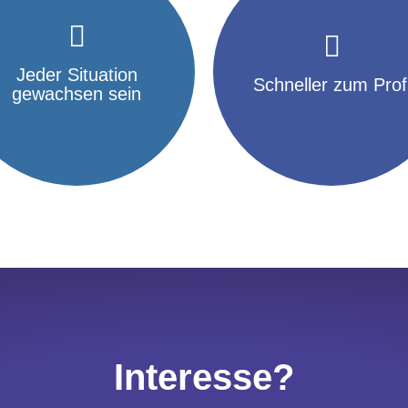
können eingeübt werden
kürzerer Zeit
gefährliche Situationen
Jeder Situation
Trainingserfolge in deutlic
Schneller zum Prof
Auch sehr seltene oder
Nachweislich bessere
gewachsen sein
Interesse?