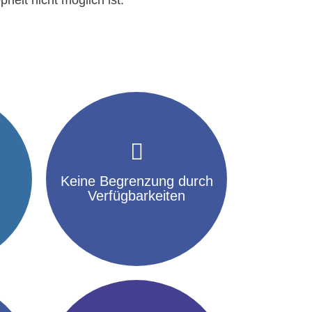
keine Rolle mehr
t
Keine Begrenzung durch
Werksverfügbarkeiten spielen
n
Maschinen- oder
Verfügbarkeiten